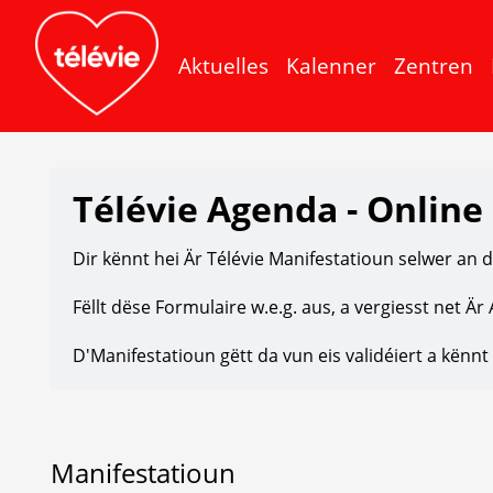
Aktuelles
Kalenner
Zentren
Télévie Agenda - Online
Dir kënnt hei Är Télévie Manifestatioun selwer an 
Fëllt dëse Formulaire w.e.g. aus, a vergiesst net Ä
D'Manifestatioun gëtt da vun eis validéiert a kënnt
Manifestatioun