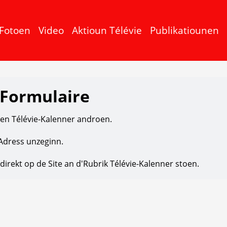
Fotoen
Video
Aktioun Télévie
Publikatiounen
 Formulaire
den Télévie-Kalenner androen.
r Adress unzeginn.
 direkt op de Site an d'Rubrik Télévie-Kalenner stoen.