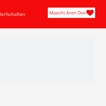
Maacht Ären Don
Ierfschaften