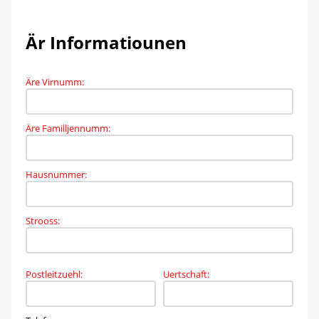
Är Informatiounen
Äre Virnumm
:
Äre Familljennumm
:
Hausnummer
:
Strooss
:
Postleitzuehl
:
Uertschaft
: