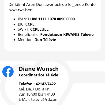
Dir kënnt Ären Don awer och op folgende Konto
iwwerweisen:
IBAN:
LU88 1111 1970 0090 0000
BIC:
CCPL
SWIFT:
CCPLLULL
Beneficiaire:
Fondatioun KIWANIS-Télévie
Mention:
Don Télévie
Diane Wunsch
Coordinatrice Télévie
Telefon : 42142-7422
Mé. Dë. / Do. a Fr.
vun 10h00 bis 17h00
E-Mail: televie@rtl.com