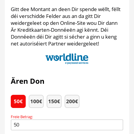
Gitt dee Montant an deen Dir spende wëllt, fëllt
déi verschidde Felder aus an da gitt Dir
weidergeleet op den Online-Site wou Dir dann
Är Kreditkaarten-Donnéeën agi kënnt. Déi
Donnéeën déi Dir agitt si sécher a ginn u keng
net autoriséiert Partner weidergeleet!
Ären Don
50
€
100
€
150
€
200
€
Freie Betrag
: