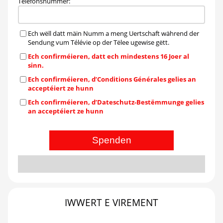
Telefonsnummer
:
Ech wëll datt mäin Numm a meng Uertschaft während der
Sendung vum Télévie op der Tëlee ugewise gëtt.
Ech confirméieren, datt ech mindestens 16 Joer al
sinn.
Ech confirméieren, d’Conditions Générales gelies an
acceptéiert ze hunn
Ech confirméieren, d’Dateschutz-Bestëmmunge gelies
an acceptéiert ze hunn
Spenden
IWWERT E VIREMENT