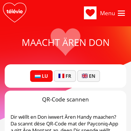
Menu
MAACHT ÄREN DON
LU
FR
EN
QR-Code scannen
Dir wëllt en Don iwwert Ären Handy maachen?
Da scannt dëse QR-Code mat der Payconiq-App
a gitt Äre Montant an, deen Dir spende wëllt.