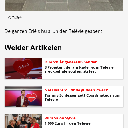
©
Télévie
De ganzen Erléis hu si un den Télévie gespent.
Weider Artikelen
Duerch Är generéis Spenden
8 Projeten, déi am Kader vum Télévie
zréckbehale goufen, sti fest
Nei Haaptroll fir de gudden Zweck
Tommy Schlesser gëtt Coordinateur vum
Télévie
Vum Salon Sylvie
1.000 Euro fir den Télévie