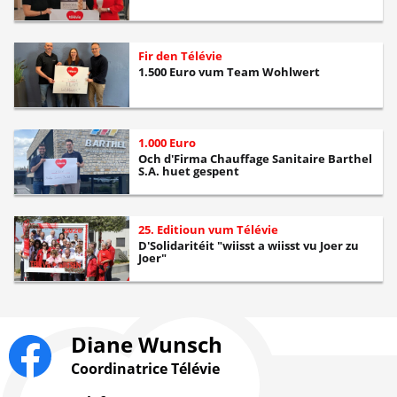
Fir den Télévie
1.500 Euro vum Team Wohlwert
1.000 Euro
Och d'Firma Chauffage Sanitaire Barthel
S.A. huet gespent
25. Editioun vum Télévie
D'Solidaritéit "wiisst a wiisst vu Joer zu
Joer"
Diane Wunsch
Coordinatrice Télévie