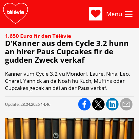
Menu
1.650 Euro fir den Télévie
D'Kanner aus dem Cycle 3.2 hunn
an hirer Paus Cupcakes fir de
gudden Zweck verkaf
Kanner vum Cycle 3.2 vu Mondorf, Laure, Nina, Leo,
Charel, Yannick an de Noah hu Kuch, Muffins oder
Cupcakes gebak an déi an der Paus verkaf.
Update:
28.04.2026 14:46