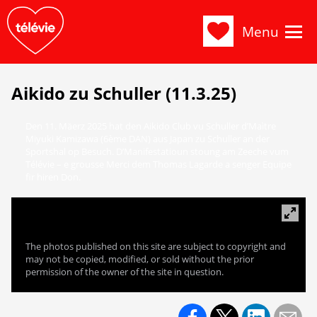
Menu
Aikido zu Schuller (11.3.25)
Den 11. Mäerz 2025 hat den Aikido Club vu Schuller d’Maìtre
Miyuki Kamizawa (6ème DAN) aus Japan zu Schuller an der
Sportshal op Besuch. D’Manifestatioun stoung am Zeeche vum
Télévie – e grousse Merci dem Thomas Lagarde a senger Equipe
fir hiren Don.
The photos published on this site are subject to copyright and
may not be copied, modified, or sold without the prior
permission of the owner of the site in question.