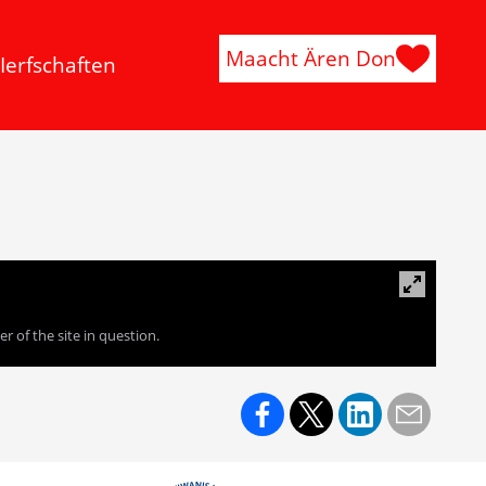
Maacht Ären Don
Ierfschaften
 of the site in question.