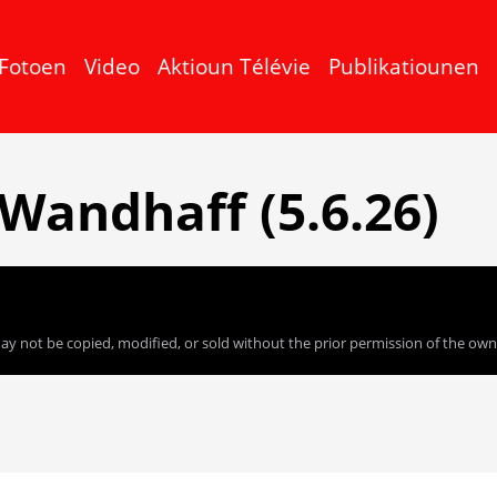
Fotoen
Video
Aktioun Télévie
Publikatiounen
Wandhaff (5.6.26)
ay not be copied, modified, or sold without the prior permission of the owner