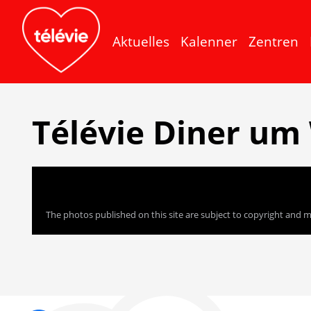
Aktuelles
Kalenner
Zentren
Télévie Diner um 
The photos published on this site are subject to copyright and m