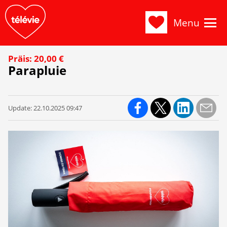
Menu
Präis: 20,00 €
Parapluie
Update:
22.10.2025 09:47