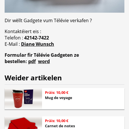
Dir wëllt Gadgete vum Télévie verkafen ?
Kontaktéiert eis :
Telefon :
42142-7422
E-Mail :
Diane Wunsch
Formular fir Télévie Gadgeten ze
bestellen:
pdf
word
Weider artikelen
Präis: 10,00 €
Mug de voyage
Präis: 10,00 €
Carnet de notes