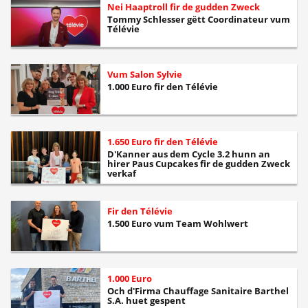
Nei Haaptroll fir de gudden Zweck
Tommy Schlesser gëtt Coordinateur vum
Télévie
Vum Salon Sylvie
1.000 Euro fir den Télévie
1.650 Euro fir den Télévie
D'Kanner aus dem Cycle 3.2 hunn an
hirer Paus Cupcakes fir de gudden Zweck
verkaf
Fir den Télévie
1.500 Euro vum Team Wohlwert
1.000 Euro
Och d'Firma Chauffage Sanitaire Barthel
S.A. huet gespent