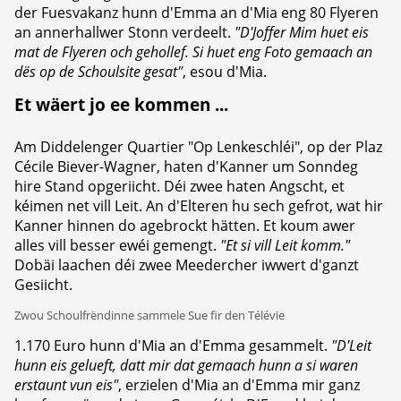
der Fuesvakanz hunn d'Emma an d'Mia eng 80 Flyeren
an annerhallwer Stonn verdeelt.
"D'Joffer Mim huet eis
mat de Flyeren och gehollef. Si huet eng Foto gemaach an
dës op de Schoulsite gesat"
, esou d'Mia.
Et wäert jo ee kommen ...
Am Diddelenger Quartier "Op Lenkeschléi", op der Plaz
Cécile Biever-Wagner, haten d'Kanner um Sonndeg
hire Stand opgeriicht. Déi zwee haten Angscht, et
kéimen net vill Leit. An d'Elteren hu sech gefrot, wat hir
Kanner hinnen do agebrockt hätten. Et koum awer
alles vill besser ewéi gemengt.
"Et si vill Leit komm."
Dobäi laachen déi zwee Meedercher iwwert d'ganzt
Gesiicht.
Zwou Schoulfrëndinne sammele Sue fir den Télévie
1.170 Euro hunn d'Mia an d'Emma gesammelt.
"D'Leit
hunn eis gelueft, datt mir dat gemaach hunn a si waren
erstaunt vun eis"
, erzielen d'Mia an d'Emma mir ganz