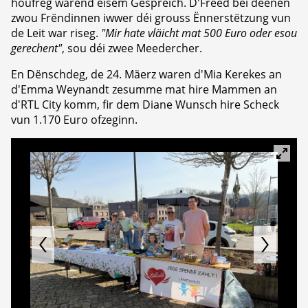
houfreg wärend eisem Gespréich. D'Freed bei deenen
zwou Frëndinnen iwwer déi grouss Ënnerstëtzung vun
de Leit war riseg.
"Mir hate vläicht mat 500 Euro oder esou
gerechent"
, sou déi zwee Meedercher.
En Dënschdeg, de 24. Mäerz waren d'Mia Kerekes an
d'Emma Weynandt zesumme mat hire Mammen an
d'RTL City komm, fir dem Diane Wunsch hire Scheck
vun 1.170 Euro ofzeginn.