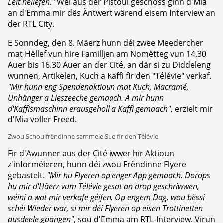
Leit hëllefen."
Wei aus der Pistoul geschoss ginn d'Mia
an d'Emma mir dës Äntwert wärend eisem Interview an
der RTL City.
E Sonndeg, den 8. Mäerz hunn déi zwee Meedercher
mat Hëllef vun hire Familljen am Nomëtteg vun 14.30
Auer bis 16.30 Auer an der Cité, an där si zu Diddeleng
wunnen, Artikelen, Kuch a Kaffi fir den "Télévie" verkaf.
"Mir hunn eng Spendenaktioun mat Kuch, Macramé,
Unhänger a Lieszeeche gemaach. A mir hunn
d'Kaffismaschinn erausgeholl a Kaffi gemaach"
, erzielt mir
d'Mia voller Freed.
Zwou Schoulfrëndinne sammele Sue fir den Télévie
Fir d'Awunner aus der Cité iwwer hir Aktioun
z'informéieren, hunn déi zwou Frëndinne Flyere
gebastelt.
"Mir hu Flyeren op enger App gemaach. Dorops
hu mir d'Häerz vum Télévie gesat an drop geschriwwen,
wéini a wat mir verkafe géifen. Op engem Dag, wou bëssi
schéi Wieder war, si mir déi Flyeren op eisen Trottinetten
ausdeele gaangen"
, sou d'Emma am RTL-Interview. Virun