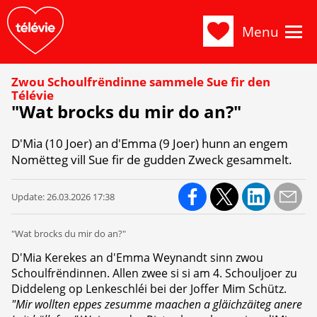
Menu
Zwou Schoulfrëndinne sammele Sue fir den
Télévie
"Wat brocks du mir do an?"
D'Mia (10 Joer) an d'Emma (9 Joer) hunn an engem
Nomëtteg vill Sue fir de gudden Zweck gesammelt.
Update:
26.03.2026 17:38
"Wat brocks du mir do an?"
D'Mia Kerekes an d'Emma Weynandt sinn zwou
Schoulfrëndinnen. Allen zwee si si am 4. Schouljoer zu
Diddeleng op Lenkeschléi bei der Joffer Mim Schütz.
"Mir wollten eppes zesumme maachen a gläichzäiteg anere