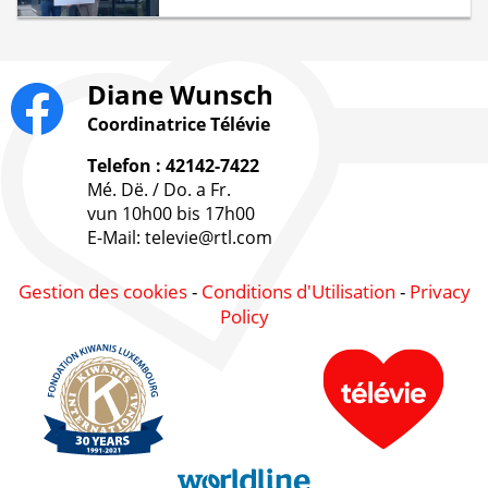
Diane Wunsch
Coordinatrice Télévie
Telefon : 42142-7422
Mé. Dë. / Do. a Fr.
vun 10h00 bis 17h00
E-Mail: televie@rtl.com
Gestion des cookies
-
Conditions d'Utilisation
-
Privacy
Policy