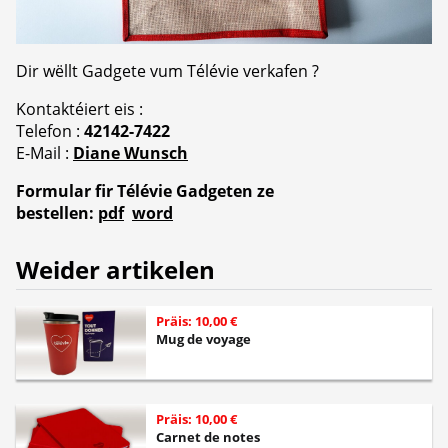
Dir wëllt Gadgete vum Télévie verkafen ?
Kontaktéiert eis :
Telefon :
42142-7422
E-Mail :
Diane Wunsch
Formular fir Télévie Gadgeten ze
bestellen:
pdf
word
Weider artikelen
Präis: 10,00 €
Mug de voyage
Präis: 10,00 €
Carnet de notes