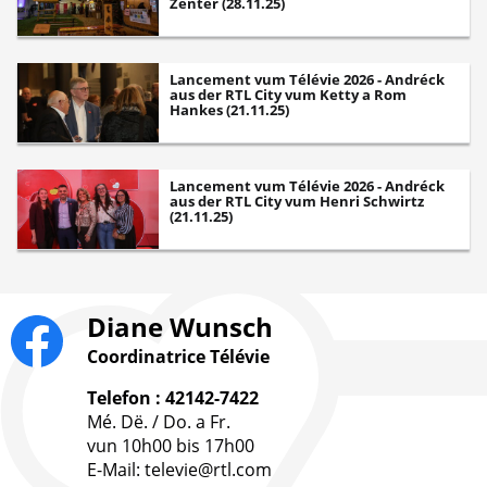
Zenter (28.11.25)
Lancement vum Télévie 2026 - Andréck
aus der RTL City vum Ketty a Rom
Hankes (21.11.25)
Lancement vum Télévie 2026 - Andréck
aus der RTL City vum Henri Schwirtz
(21.11.25)
Diane Wunsch
Coordinatrice Télévie
Telefon : 42142-7422
Mé. Dë. / Do. a Fr.
vun 10h00 bis 17h00
E-Mail: televie@rtl.com