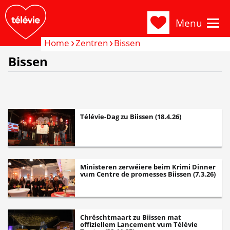
Menu
Home
Zentren
Bissen
Bissen
Télévie-Dag zu Biissen (18.4.26)
Ministeren zerwéiere beim Krimi Dinner
vum Centre de promesses Biissen (7.3.26)
Chrëschtmaart zu Biissen mat
offiziellem Lancement vum Télévie