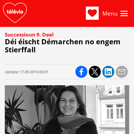
Menu
Successioun 9. Deel
Déi éischt Démarchen no engem
Stierffall
Update:
17.09.2019 09:31