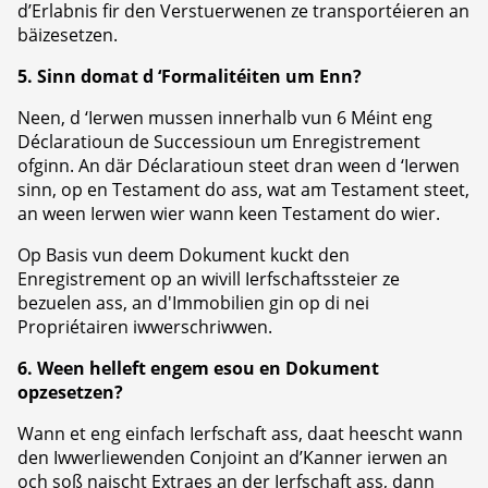
d’Erlabnis fir den Verstuerwenen ze transportéieren an
bäizesetzen.
5. Sinn domat d ‘Formalitéiten um Enn?
Neen, d ‘Ierwen mussen innerhalb vun 6 Méint eng
Déclaratioun de Successioun um Enregistrement
ofginn. An där Déclaratioun steet dran ween d ‘Ierwen
sinn, op en Testament do ass, wat am Testament steet,
an ween Ierwen wier wann keen Testament do wier.
Op Basis vun deem Dokument kuckt den
Enregistrement op an wivill Ierfschaftssteier ze
bezuelen ass, an d'Immobilien gin op di nei
Propriétairen iwwerschriwwen.
6. Ween helleft engem esou en Dokument
opzesetzen?
Wann et eng einfach Ierfschaft ass, daat heescht wann
den Iwwerliewenden Conjoint an d’Kanner ierwen an
och soß naischt Extraes an der Ierfschaft ass, dann