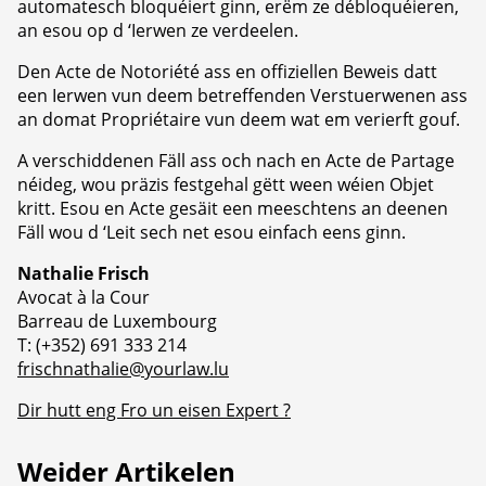
automatesch bloquéiert ginn, erëm ze débloquéieren,
an esou op d ‘Ierwen ze verdeelen.
Den Acte de Notoriété ass en offiziellen Beweis datt
een Ierwen vun deem betreffenden Verstuerwenen ass
an domat Propriétaire vun deem wat em verierft gouf.
A verschiddenen Fäll ass och nach en Acte de Partage
néideg, wou präzis festgehal gëtt ween wéien Objet
kritt. Esou en Acte gesäit een meeschtens an deenen
Fäll wou d ‘Leit sech net esou einfach eens ginn.
Nathalie Frisch
Avocat à la Cour
Barreau de Luxembourg
T: (+352) 691 333 214
frischnathalie@yourlaw.lu
Dir hutt eng Fro un eisen Expert ?
Weider Artikelen