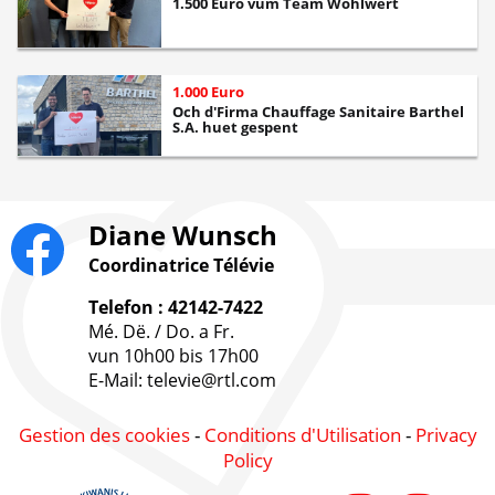
1.500 Euro vum Team Wohlwert
1.000 Euro
Och d'Firma Chauffage Sanitaire Barthel
S.A. huet gespent
Diane Wunsch
Coordinatrice Télévie
Telefon : 42142-7422
Mé. Dë. / Do. a Fr.
vun 10h00 bis 17h00
E-Mail: televie@rtl.com
Gestion des cookies
-
Conditions d'Utilisation
-
Privacy
Policy