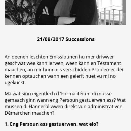
21/09/2017 Successions
An deenen leschten Emissiounen hu mer driwwer
geschwat wee kann ierwen, ween kann en Testament
maachen, an mir hunn eis verschidden Problemer déi
kennen optauchen wann een geierft huet vu mi no
ugekuckt.
Mä wat sinn eigentlech d ‘Formalitéiten di musse
gemaach ginn wann eng Persoun gestuerwen ass? Wat
mussen di Hannerbliwwen direkt vun administrativen
Démarchen maachen?
1. Eng Persoun ass gestuerwen, wat elo?