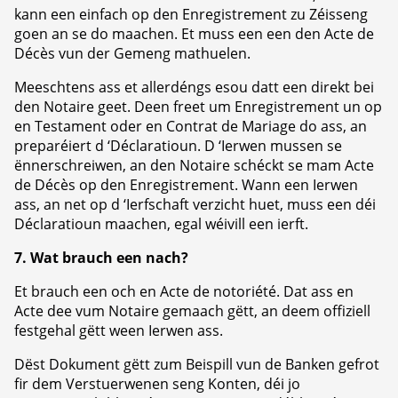
kann een einfach op den Enregistrement zu Zéisseng
goen an se do maachen. Et muss een een den Acte de
Décès vun der Gemeng mathuelen.
Meeschtens ass et allerdéngs esou datt een direkt bei
den Notaire geet. Deen freet um Enregistrement un op
en Testament oder en Contrat de Mariage do ass, an
preparéiert d ‘Déclaratioun. D ‘Ierwen mussen se
ënnerschreiwen, an den Notaire schéckt se mam Acte
de Décès op den Enregistrement. Wann een Ierwen
ass, an net op d ‘Ierfschaft verzicht huet, muss een déi
Déclaratioun maachen, egal wéivill een ierft.
7. Wat brauch een nach?
Et brauch een och en Acte de notoriété. Dat ass en
Acte dee vum Notaire gemaach gëtt, an deem offiziell
festgehal gëtt ween Ierwen ass.
Dëst Dokument gëtt zum Beispill vun de Banken gefrot
fir dem Verstuerwenen seng Konten, déi jo