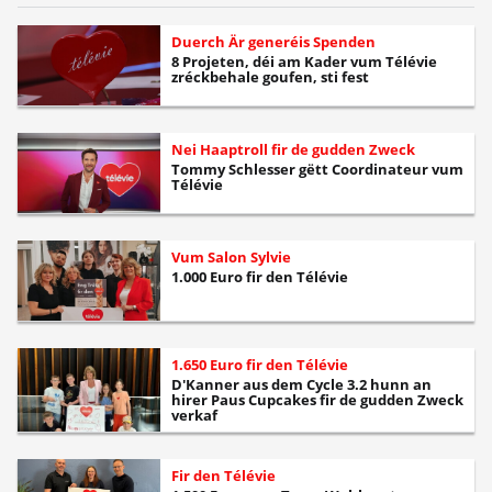
Duerch Är generéis Spenden
8 Projeten, déi am Kader vum Télévie
zréckbehale goufen, sti fest
Nei Haaptroll fir de gudden Zweck
Tommy Schlesser gëtt Coordinateur vum
Télévie
Vum Salon Sylvie
1.000 Euro fir den Télévie
1.650 Euro fir den Télévie
D'Kanner aus dem Cycle 3.2 hunn an
hirer Paus Cupcakes fir de gudden Zweck
verkaf
Fir den Télévie