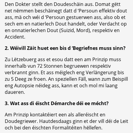
Den Dokter stellt den Doudeschäin aus. Domat gëtt
net nëmmen beschäinegt datt d ‘Persoun effektiv dout
ass, mä och wéi d ‘Persoun gestuerwen ass, also ob et
sech em en natierlech Dout handelt, oder Verdacht op
en onnatierlechen Dout (Suizid, Mord), respektiv en
Accident.
2. Wéivill Zäit huet een bis d ‘Begriefnes muss sinn?
Zu Lëtzebuerg ass et esou datt een am Prinzip muss
innerhalb vun 72 Stonnen begruewen respektiv
verbrannt ginn. Et ass méiglech eng Verlängerung bis
zu 5 Deeg ze froen. An speziellen Fäll, wann zum Beispill
eng Autopsie néideg ass, kann et och mol mi laang
daueren.
3. Wat ass di éischt Démarche déi ee mécht?
Am Prinzip kontaktéiert een als alleréischt en
Doudegriewer. Hautdesdaags ginn et der vill déi de Leit
och bei den éischten Formalitéiten hëllefen.