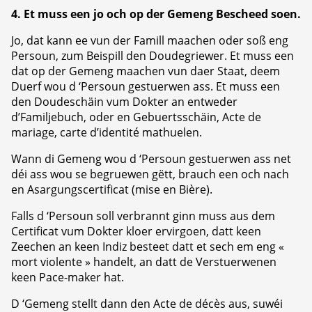
4. Et muss een jo och op der Gemeng Bescheed soen.
Jo, dat kann ee vun der Famill maachen oder soß eng
Persoun, zum Beispill den Doudegriewer. Et muss een
dat op der Gemeng maachen vun daer Staat, deem
Duerf wou d ‘Persoun gestuerwen ass. Et muss een
den Doudeschäin vum Dokter an entweder
d’Familjebuch, oder en Gebuertsschäin, Acte de
mariage, carte d’identité mathuelen.
Wann di Gemeng wou d ‘Persoun gestuerwen ass net
déi ass wou se begruewen gëtt, brauch een och nach
en Asargungscertificat (mise en Bière).
Falls d ‘Persoun soll verbrannt ginn muss aus dem
Certificat vum Dokter kloer ervirgoen, datt keen
Zeechen an keen Indiz besteet datt et sech em eng «
mort violente » handelt, an datt de Verstuerwenen
keen Pace-maker hat.
D ‘Gemeng stellt dann den Acte de décès aus, suwéi