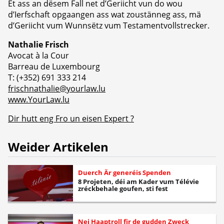
Et ass an dësem Fall net d’Geriicht vun do wou
d’Ierfschaft opgaangen ass wat zoustänneg ass, mä
d’Geriicht vum Wunnsëtz vum Testamentvollstrecker.
Nathalie Frisch
Avocat à la Cour
Barreau de Luxembourg
T: (+352) 691 333 214
frischnathalie@yourlaw.lu
www.YourLaw.lu
Dir hutt eng Fro un eisen Expert ?
Weider Artikelen
Duerch Är generéis Spenden
8 Projeten, déi am Kader vum Télévie
zréckbehale goufen, sti fest
Nei Haaptroll fir de gudden Zweck