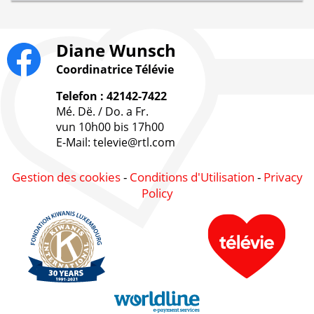
Diane Wunsch
Coordinatrice Télévie
Telefon : 42142-7422
Mé. Dë. / Do. a Fr.
vun 10h00 bis 17h00
E-Mail: televie@rtl.com
Gestion des cookies
-
Conditions d'Utilisation
-
Privacy
Policy