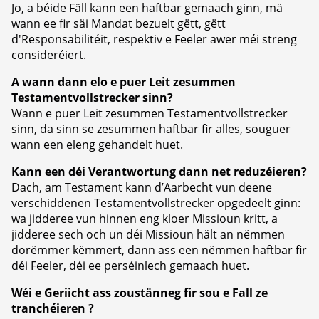
Jo, a béide Fäll kann een haftbar gemaach ginn, mä
wann ee fir säi Mandat bezuelt gëtt, gëtt
d'Responsabilitéit, respektiv e Feeler awer méi streng
consideréiert.
A wann dann elo e puer Leit zesummen
Testamentvollstrecker sinn?
Wann e puer Leit zesummen Testamentvollstrecker
sinn, da sinn se zesummen haftbar fir alles, souguer
wann een eleng gehandelt huet.
Kann een déi Verantwortung dann net reduzéieren?
Dach, am Testament kann d’Aarbecht vun deene
verschiddenen Testamentvollstrecker opgedeelt ginn:
wa jidderee vun hinnen eng kloer Missioun kritt, a
jidderee sech och un déi Missioun hält an nëmmen
dorëmmer këmmert, dann ass een nëmmen haftbar fir
déi Feeler, déi ee perséinlech gemaach huet.
Wéi e Geriicht ass zoustänneg fir sou e Fall ze
tranchéieren ?