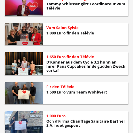
Tommy Schlesser gëtt Coordinateur vum
Télévie
Vum Salon Sylvie
1.000 Euro fir den Télévie
1.650 Euro fir den Télévie
D'Kanner aus dem Cycle 3.2 hunn an
hirer Paus Cupcakes fir de gudden Zweck
verkaf
Fir den Télévie
1.500 Euro vum Team Wohlwert
1.000 Euro
Och d'Firma Chauffage Sanitaire Barthel
S.A. huet gespent