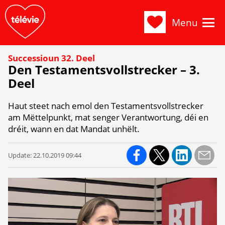
Menu
Successioun 32. Deel
Den Testamentsvollstrecker – 3.
Deel
Haut steet nach emol den Testamentsvollstrecker
am Mëttelpunkt, mat senger Verantwortung, déi en
dréit, wann en dat Mandat unhëlt.
Update:
22.10.2019 09:44