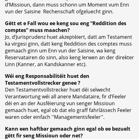
d’Missioun, dann muss schonn um Moment vum Enn
vun der Saisine Rechenschaft ofgeluecht ginn.
Gëtt et e Fall wou ee keng sou eng “Reddition des
comptes” muss maachen?
Jo, d’Jurisprudenz huet akzeptéiert, datt am Testament
ka virgesi ginn, datt keng Reddition des comptes muss
gemaach ginn um Enn vun der Saisine, wa keng
Reservatairen do sinn, also keng Ierwen an der direkter
Linn (Kanner, an Kandskanner etc).
Wéi eng Responsabilitéit huet den
Testamentvollstrecker genee ?
Den Testamentvollstrecker huet déi selwecht
Verantwortung wéi all anere Mandataire, fir d’Feeler
déi en an der Ausféierung vun senger Missioun
gemaach huet, egal ob dat elo graff fahrlässech Feeler
waren oder einfach ''Managementsfeeler''.
Kann een haftbar gemaach ginn egal ob ee bezuelt
gëtt fir seng Missioun oder net?