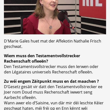
D'Marie Gales huet mat der Affekotin Nathalie Frisch
geschwat.
Wiem muss den Testamentvollstrecker
Rechenschaft ofleeën?
Den Testamentsvollstrecker muss den Ierwen oder
den Légataires universels Rechenschaft ofleeën.
Zu wéi engem Zäitpunkt muss en dat maachen ?
D’Gesetz gesäit vir datt den Testamentvollstrecker ee
Joer nom Doud muss Rechenschaft iwwert seng
Aarbecht ofleeën.
Wann awer elo d’Saisine, vun där mir déi leschte Kéier
geschwat haten, méi fréi op en Enn kënnt wéi