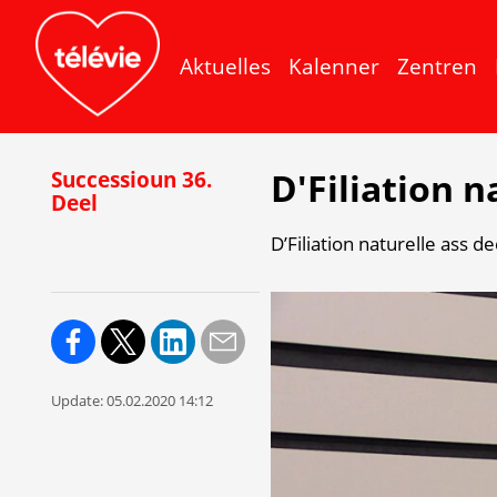
Aktuelles
Kalenner
Zentren
D'Filiation n
Successioun 36.
Deel
D’Filiation naturelle ass 
Update:
05.02.2020 14:12