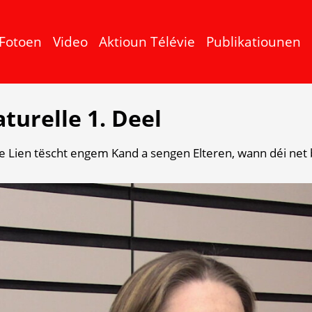
Fotoen
Video
Aktioun Télévie
Publikatiounen
aturelle 1. Deel
dee Lien tëscht engem Kand a sengen Elteren, wann déi net 