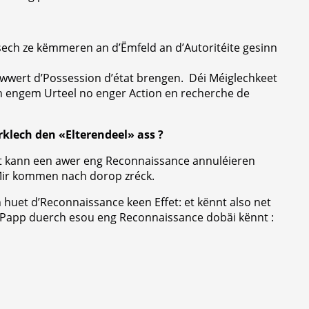
, sech ze këmmeren an d’Ëmfeld an d’Autoritéite gesinn
 iwwert d’Possession d’état brengen. Déi Méiglechkeet
n engem Urteel no enger Action en recherche de
klech den «Elterendeel» ass ?
 kann een awer eng Reconnaissance annuléieren
. Mir kommen nach dorop zréck.
uet d’Reconnaissance keen Effet: et kënnt also net
e Papp duerch esou eng Reconnaissance dobäi kënnt :