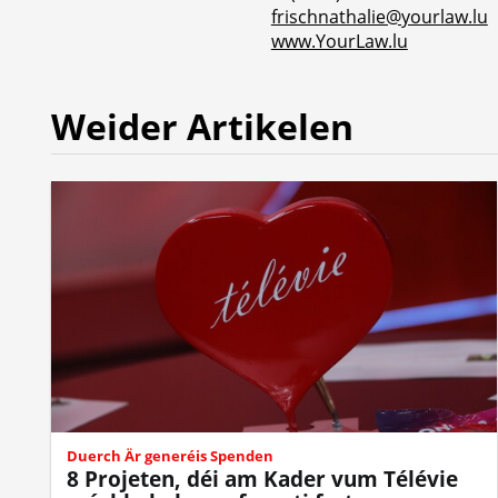
frischnathalie@yourlaw.lu
www.YourLaw.lu
Weider Artikelen
Duerch Är generéis Spenden
8 Projeten, déi am Kader vum Télévie