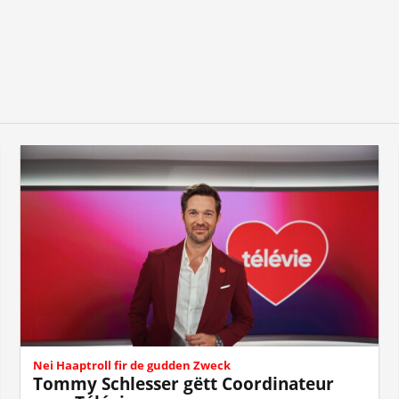
Nei Haaptroll fir de gudden Zweck
Tommy Schlesser gëtt Coordinateur