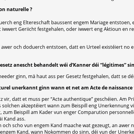
ion naturelle ?
 duerch eng Eltereschaft baussent engem Mariage entstoen, e
t iwwert Geriicht festgehalen, oder iwwert eng Aktioun en r
nn awer och doduerch entstoen, datt en Urteel existéiert n
esetz anescht behandelt wéi d’Kanner déi “légitimes” si
heeder ginn, mä haut ass per Gesetz festgehalen, datt se dé
turel unerkannt ginn wann et net am Acte de naissance f
z vir, datt et muss per “Acte authentique” geschéien. Am Pri
ls solchen akzeptéiert wann zum Beispill eng Unerkennung vir
ht, zum Beispill am Kader vun enger Comparution personnelle
i Kand ass.
 och scho vun engem Kand maache wat gezeugt, an awer na
engem Kand, wann Nokommen do sinn, déi vun der Unerken