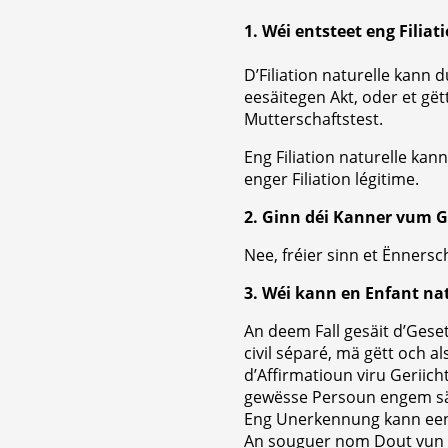
1. Wéi entsteet eng Filiat
D’Filiation naturelle kann
eesäitegen Akt, oder et gët
Mutterschaftstest.
Eng Filiation naturelle ka
enger Filiation légitime.
2. Ginn déi Kanner vum G
Nee, fréier sinn et Ënnersc
3. Wéi kann en Enfant na
An deem Fall gesäit d’Geset
civil séparé, mä gëtt och a
d’Affirmatioun viru Geriic
gewësse Persoun engem sä
Eng Unerkennung kann een
An souguer nom Dout vun 