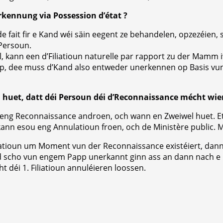
rkennung via Possession d’état ?
de fait fir e Kand wéi säin eegent ze behandelen, opzezéien
Persoun.
l, kann een d’Filiatioun naturelle par rapport zu der Mamm
app, dee muss d’Kand also entweder unerkennen op Basis vu
 huet, datt déi Persoun déi d’Reconnaissance mécht wier
ng Reconnaissance androen, och wann en Zweiwel huet. Et
e kann esou eng Annulatioun froen, och de Ministère public
atioun um Moment vun der Reconnaissance existéiert, dann h
Kand scho vun engem Papp unerkannt ginn ass an dann nach 
cht déi 1. Filiatioun annuléieren loossen.