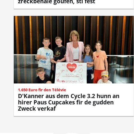
zréckbehale goufen, sti fest
1.650 Euro fir den Télévie
D'Kanner aus dem Cycle 3.2 hunn an
hirer Paus Cupcakes fir de gudden
Zweck verkaf