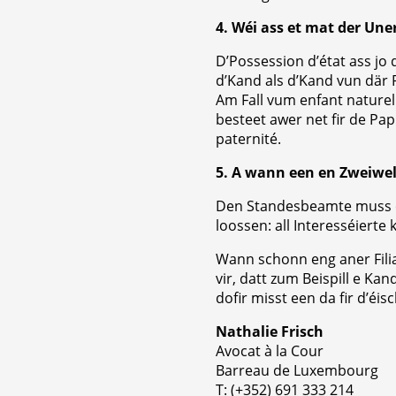
4. Wéi ass et mat der Une
D’Possession d’état ass jo 
d’Kand als d’Kand vun där 
Am Fall vum enfant naturel
besteet awer net fir de P
paternité.
5. A wann een en Zweiwel
Den Standesbeamte muss e
loossen: all Interesséiert
Wann schonn eng aner Fili
vir, datt zum Beispill e 
dofir misst een da fir d’éis
Nathalie Frisch
Avocat à la Cour
Barreau de Luxembourg
T: (+352) 691 333 214