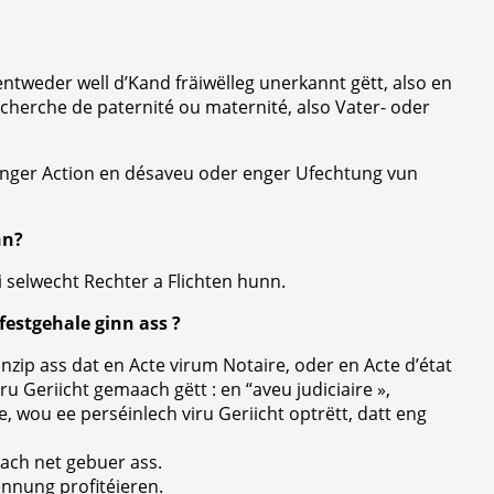
ntweder well d’Kand fräiwëlleg unerkannt gëtt, also en
echerche de paternité ou maternité, also Vater- oder
o enger Action en désaveu oder enger Ufechtung vun
nn?
i selwecht Rechter a Flichten hunn.
estgehale ginn ass ?
nzip ass dat en Acte virum Notaire, oder en Acte d’état
u Geriicht gemaach gëtt : en “aveu judiciaire »,
, wou ee perséinlech viru Geriicht optrëtt, datt eng
ch net gebuer ass.
nung profitéieren.