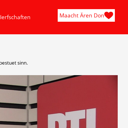
Maacht Ären Don
Ierfschaften
bestuet sinn.