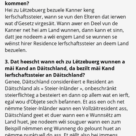
kommen?
Hei zu Lëtzebuerg bezuele Kanner keng
Ierfschaftssteier, wann se vun den Elteren dat ierwen
wat d’Gesetz virgesäit. Wann awer en Deel vun de
Kanner net hei am Land wunnen, dann kann et sinn,
datt jee nodeem a wéi engem Land se wunnen se
wéinst hirer Residence Ierfschaftssteier an deem Land
bezuelen.
3. Dat heescht wann ech zu Lëtzebuerg wunnen a
mäi Kand an Däitschland, da bezilt mäi Kand
Ierfschaftssteier an Däitschland?
Genee, Däitschland consideréiert e Resident an
Däitschland als « Steier-Inländer », onbeschränkt
steierflichteg a besteiert en dann op allem wat en ierft,
egal wou d’Objete sech befannen. Et ass een och net
nëmme Steier-Inländer wann een Vollzäitresident ass,
Däitschland geet et duer wann een e Wunnsëtz am
Land huet, jee nodeem wéi souguer wann een zum
Beispill nëmmen eng Wunneng do gelount huet an
nëmme punktuell do ass. Et gëllt also hei immens