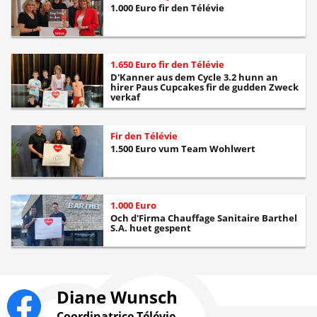
1.000 Euro fir den Télévie
1.650 Euro fir den Télévie
D'Kanner aus dem Cycle 3.2 hunn an
hirer Paus Cupcakes fir de gudden Zweck
verkaf
Fir den Télévie
1.500 Euro vum Team Wohlwert
1.000 Euro
Och d'Firma Chauffage Sanitaire Barthel
S.A. huet gespent
Diane Wunsch
Coordinatrice Télévie