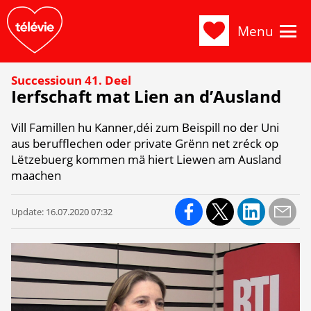
Menu
Successioun 41. Deel
Ierfschaft mat Lien an d’Ausland
Vill Famillen hu Kanner,déi zum Beispill no der Uni
aus berufflechen oder private Grënn net zréck op
Lëtzebuerg kommen mä hiert Liewen am Ausland
maachen
Update:
16.07.2020 07:32