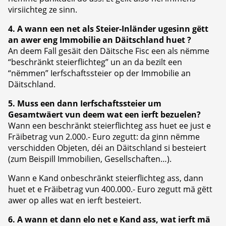
virsiichteg ze sinn.
4. A wann een net als Steier-Inländer ugesinn gëtt
an awer eng Immobilie an Däitschland huet ?
An deem Fall gesäit den Däitsche Fisc een als nëmme
“beschränkt steierflichteg” un an da bezilt een
“nëmmen” Ierfschaftssteier op der Immobilie an
Däitschland.
5. Muss een dann Ierfschaftssteier um
Gesamtwäert vun deem wat een ierft bezuelen?
Wann een beschränkt steierflichteg ass huet ee just e
Fräibetrag vun 2.000.- Euro zegutt: da ginn nëmme
verschidden Objeten, déi an Däitschland si besteiert
(zum Beispill Immobilien, Gesellschaften…).
Wann e Kand onbeschränkt steierflichteg ass, dann
huet et e Fräibetrag vun 400.000.- Euro zegutt mä gëtt
awer op alles wat en ierft besteiert.
6. A wann et dann elo net e Kand ass, wat ierft mä