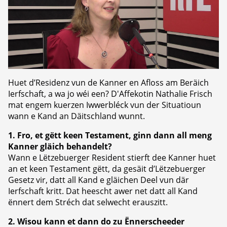
Huet d’Residenz vun de Kanner en Afloss am Beräich
Ierfschaft, a wa jo wéi een? D'Affekotin Nathalie Frisch
mat engem kuerzen Iwwerbléck vun der Situatioun
wann e Kand an Däitschland wunnt.
1. Fro, et gëtt keen Testament, ginn dann all meng
Kanner gläich behandelt?
Wann e Lëtzebuerger Resident stierft dee Kanner huet
an et keen Testament gëtt, da gesäit d’Lëtzebuerger
Gesetz vir, datt all Kand e gläichen Deel vun där
Ierfschaft kritt. Dat heescht awer net datt all Kand
ënnert dem Stréch dat selwecht erauszitt.
2. Wisou kann et dann do zu Ënnerscheeder