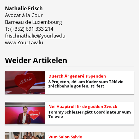
Nathalie Frisch
Avocat à la Cour
Barreau de Luxembourg
T: (+352) 691 333 214
frischnathalie@yourlaw.lu
www.YourLaw.lu
Weider Artikelen
Duerch Är generéis Spenden
8 Projeten, déi am Kader vum Télévie
zréckbehale goufen, sti fest
Nei Haaptroll fir de gudden Zweck
Tommy Schlesser gëtt Coordinateur vum
Télévie
Vum Salon Sylvie