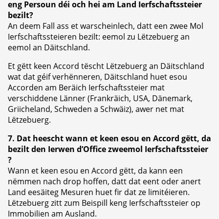
eng Persoun déi och hei am Land Ierfschaftssteier
bezilt?
An deem Fall ass et warscheinlech, datt een zwee Mol
Ierfschaftssteieren bezilt: eemol zu Lëtzebuerg an
eemol an Däitschland.
Et gëtt keen Accord tëscht Lëtzebuerg an Däitschland
wat dat géif verhënneren, Däitschland huet esou
Accorden am Beräich Ierfschaftssteier mat
verschiddene Länner (Frankräich, USA, Dänemark,
Griicheland, Schweden a Schwäiz), awer net mat
Lëtzebuerg.
7. Dat heescht wann et keen esou en Accord gëtt, da
bezilt den Ierwen d’Office zweemol Ierfschaftssteier
?
Wann et keen esou en Accord gëtt, da kann een
nëmmen nach drop hoffen, datt dat eent oder anert
Land eesäiteg Mesuren huet fir dat ze limitéieren.
Lëtzebuerg zitt zum Beispill keng Ierfschaftssteier op
Immobilien am Ausland.