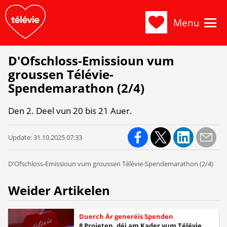
Menu
D'Ofschloss-Emissioun vum
groussen Télévie-
Spendemarathon (2/4)
Den 2. Deel vun 20 bis 21 Auer.
Update:
31.10.2025 07:33
D'Ofschloss-Emissioun vum groussen Télévie-Spendemarathon (2/4)
Weider Artikelen
Duerch Är generéis Spenden
8 Projeten, déi am Kader vum Télévie