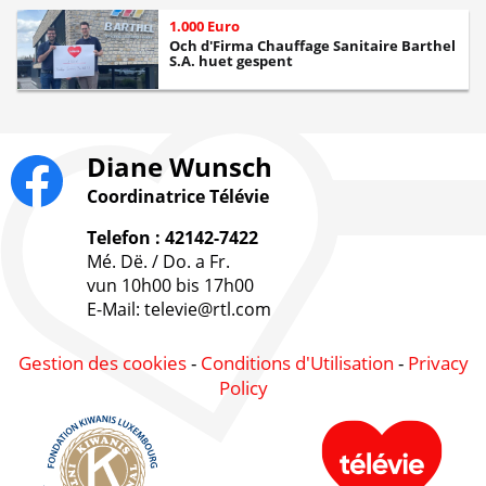
1.000 Euro
Och d'Firma Chauffage Sanitaire Barthel
S.A. huet gespent
Diane Wunsch
Coordinatrice Télévie
Telefon : 42142-7422
Mé. Dë. / Do. a Fr.
vun 10h00 bis 17h00
E-Mail: televie@rtl.com
Gestion des cookies
-
Conditions d'Utilisation
-
Privacy
Policy