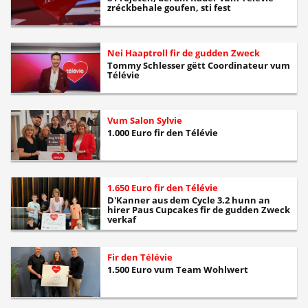
zréckbehale goufen, sti fest
Nei Haaptroll fir de gudden Zweck
Tommy Schlesser gëtt Coordinateur vum
Télévie
Vum Salon Sylvie
1.000 Euro fir den Télévie
1.650 Euro fir den Télévie
D'Kanner aus dem Cycle 3.2 hunn an
hirer Paus Cupcakes fir de gudden Zweck
verkaf
Fir den Télévie
1.500 Euro vum Team Wohlwert