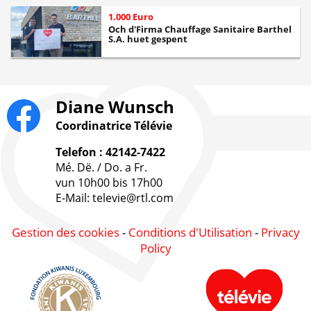
1.000 Euro
Och d'Firma Chauffage Sanitaire Barthel
S.A. huet gespent
Diane Wunsch
Coordinatrice Télévie
Telefon : 42142-7422
Mé. Dë. / Do. a Fr.
vun 10h00 bis 17h00
E-Mail: televie@rtl.com
Gestion des cookies
-
Conditions d'Utilisation
-
Privacy
Policy