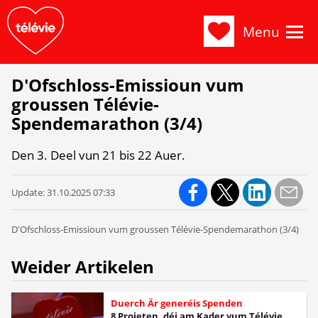
Menu
D'Ofschloss-Emissioun vum
groussen Télévie-
Spendemarathon (3/4)
Den 3. Deel vun 21 bis 22 Auer.
Update:
31.10.2025 07:33
D'Ofschloss-Emissioun vum groussen Télévie-Spendemarathon (3/4)
Weider Artikelen
Duerch Är generéis Spenden
8 Projeten, déi am Kader vum Télévie