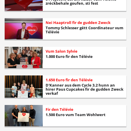
zréckbehale goufen, sti fest
Nei Haaptroll fir de gudden Zweck
Tommy Schlesser gëtt Coordinateur vum
Télévie
Vum Salon Sylvie
1.000 Euro fir den Télévie
1.650 Euro fir den Télévie
D'Kanner aus dem Cycle 3.2 hunn an
hirer Paus Cupcakes fir de gudden Zweck
verkaf
Fir den Télévie
1.500 Euro vum Team Wohlwert